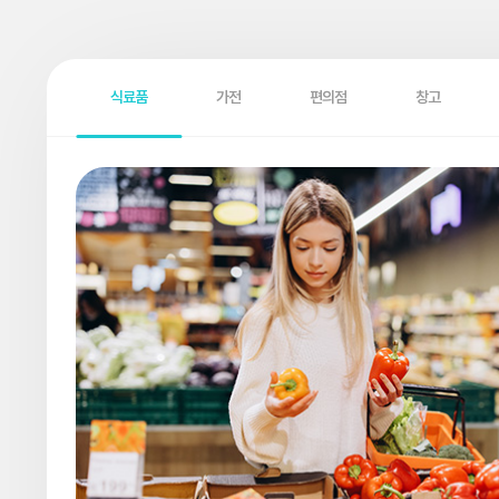
식료품
가전
편의점
창고