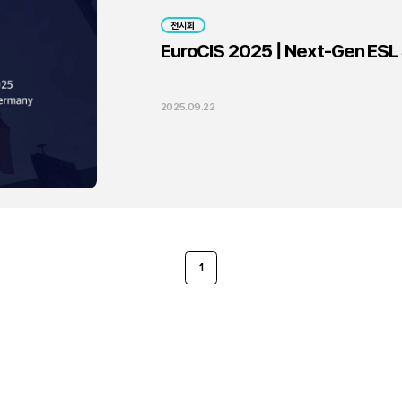
전시회
EuroCIS 2025 | Next-Gen ESL &
2025.09.22
1