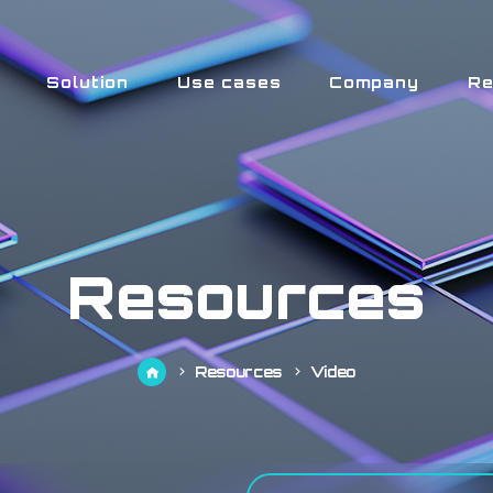
Solution
Use cases
Company
Re
Resources
Resources
Video