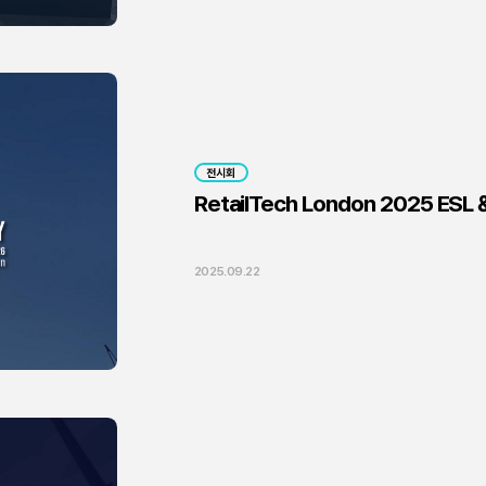
전시회
RetailTech London 2025 ESL &
2025.09.22