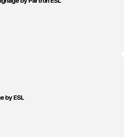
ignage by Partron ESL
ge by ESL