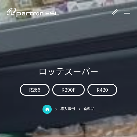
ロッテスーパー
R266
R290F
R420
導入事例
食料品