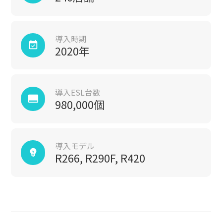
導入時期
event_available
2020年
導入ESL台数
call_to_action
980,000個
導入モデル
emoji_objects
R266, R290F, R420