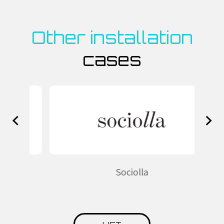
Other installation
cases
ト
Sociolla