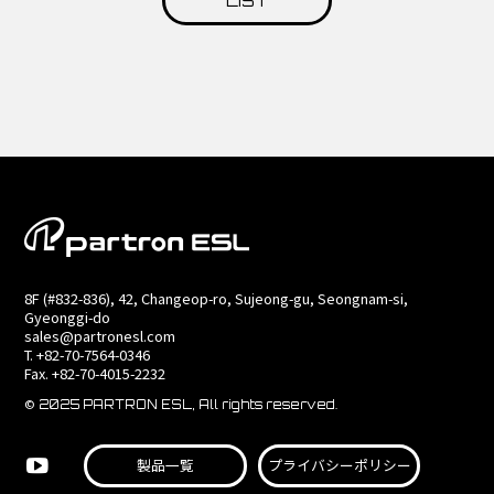
LIST
8F (#832-836), 42, Changeop-ro, Sujeong-gu, Seongnam-si,
Gyeonggi-do
sales@partronesl.com
T. +82-70-7564-0346
Fax. +82-70-4015-2232
© 2025 PARTRON ESL, All rights reserved.
製品一覧
プライバシーポリシー