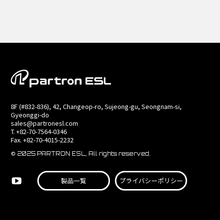
8F (#832-836), 42, Changeop-ro, Sujeong-gu, Seongnam-si,
Gyeonggi-do
sales@partronesl.com
T. +82-70-7564-0346
Fax. +82-70-4015-2232
© 2025 PARTRON ESL, All rights reserved.
製品一覧
プライバシーポリシー