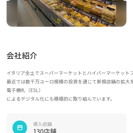
会社紹介
イタリア全土でスーパーマーケットとハイパーマーケット
最近では数千万ユーロ規模の投資を通じて新規店舗の拡大
電子棚札（ESL）
によるデジタル化にも積極的に取り組んでいます。
導入店舗
storefront
130店舗