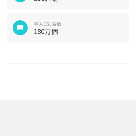
導入ESL台数
call_to_action
180万個