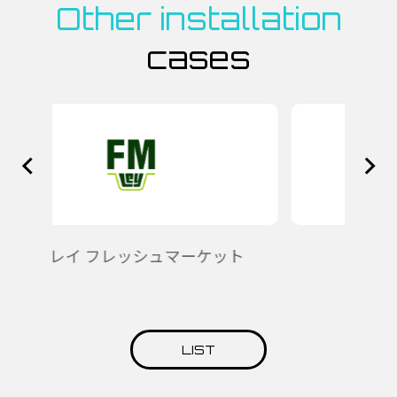
Other installation
cases
ッシュマーケット
Sociolla
LIST