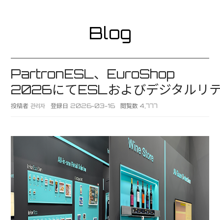
Blog
PartronESL、EuroShop
2026にてESLおよびデジタルリ
投稿者
관리자
登録日
2026-03-16
閲覧数
4,777