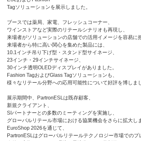
Tagソリューション
を展示しました。
ブースでは
薬局、家電、フレッシュコーナー、
ワインストア
など実際のリテールシナリオも再現し、
来場者がソリューションの店舗での活用イメージを容易に
来場者から特に高い関心を集めた製品には、
10.1インチ吊り下げ型・スタンド型サイネージ、
23インチ・29インチサイネージ、
30インチ透明OLEDディスプレイ
がありました。
Fashion TagおよびGlass Tagソリューション
も、
様々なリテール分野への応用可能性について好評を博しま
展示期間中、PartronESLは
既存顧客、
新規クライアント、
SIパートナー
との多数のミーティングを実施し、
グローバルリテール市場における協業機会をさらに拡大し
EuroShop 2026を通じて、
PartronESLは
グローバルリテールテクノロジー市場
でのプ