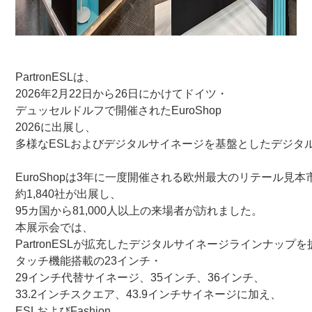
PartronESLは、
2026年2月22日から26日
にかけてドイツ・
デュッセルドルフ
で開催された
EuroShop
2026
に出展し、
多様な
ESLおよびデジタルサイネージを基盤としたデジタ
EuroShop
は3年に一度開催される欧州最大のリテール見本
約
1,840社
が出展し、
95カ国から81,000人以上の来場者
が訪れました。
本展示会では、
PartronESLが拡充した
デジタルサイネージラインナップ
を
タッチ機能搭載の23インチ・
29インチ代替サイネージ、35インチ、36インチ、
33.2インチスクエア、43.9インチサイネージ
に加え、
ESLおよびFashion